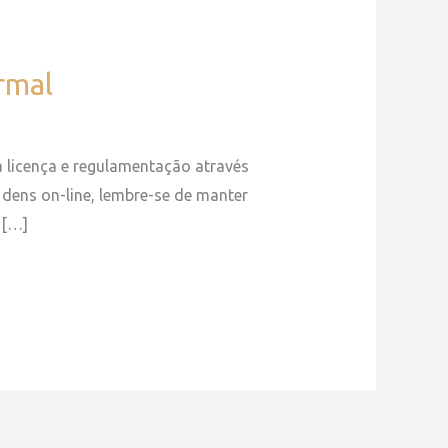
rmal
 licença e regulamentação através
dens on-line, lembre-se de manter
 […]