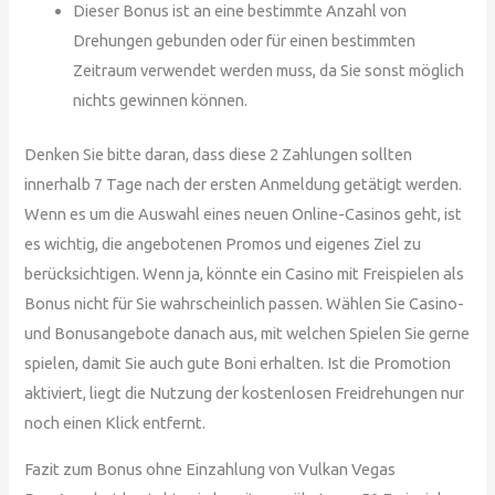
Dieser Bonus ist an eine bestimmte Anzahl von
Drehungen gebunden oder für einen bestimmten
Zeitraum verwendet werden muss, da Sie sonst möglich
nichts gewinnen können.
Denken Sie bitte daran, dass diese 2 Zahlungen sollten
innerhalb 7 Tage nach der ersten Anmeldung getätigt werden.
Wenn es um die Auswahl eines neuen Online-Casinos geht, ist
es wichtig, die angebotenen Promos und eigenes Ziel zu
berücksichtigen. Wenn ja, könnte ein Casino mit Freispielen als
Bonus nicht für Sie wahrscheinlich passen. Wählen Sie Casino-
und Bonusangebote danach aus, mit welchen Spielen Sie gerne
spielen, damit Sie auch gute Boni erhalten. Ist die Promotion
aktiviert, liegt die Nutzung der kostenlosen Freidrehungen nur
noch einen Klick entfernt.
Fazit zum Bonus ohne Einzahlung von Vulkan Vegas