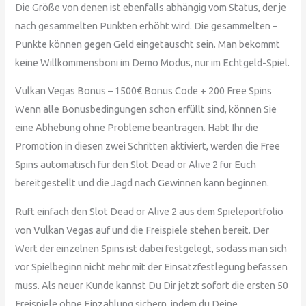
Die Größe von denen ist ebenfalls abhängig vom Status, der je
nach gesammelten Punkten erhöht wird. Die gesammelten –
Punkte können gegen Geld eingetauscht sein. Man bekommt
keine Willkommensboni im Demo Modus, nur im Echtgeld-Spiel.
Vulkan Vegas Bonus – 1500€ Bonus Code + 200 Free Spins
Wenn alle Bonusbedingungen schon erfüllt sind, können Sie
eine Abhebung ohne Probleme beantragen. Habt Ihr die
Promotion in diesen zwei Schritten aktiviert, werden die Free
Spins automatisch für den Slot Dead or Alive 2 für Euch
bereitgestellt und die Jagd nach Gewinnen kann beginnen.
Ruft einfach den Slot Dead or Alive 2 aus dem Spieleportfolio
von Vulkan Vegas auf und die Freispiele stehen bereit. Der
Wert der einzelnen Spins ist dabei festgelegt, sodass man sich
vor Spielbeginn nicht mehr mit der Einsatzfestlegung befassen
muss. Als neuer Kunde kannst Du Dir jetzt sofort die ersten 50
Freispiele ohne Einzahlung sichern, indem du Deine