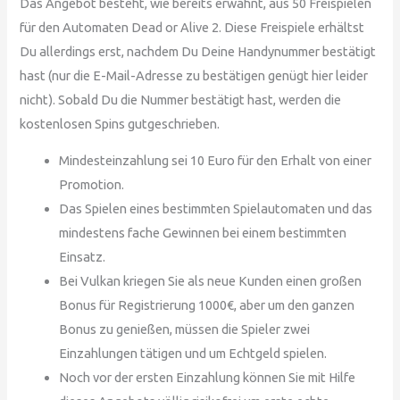
Das Angebot besteht, wie bereits erwähnt, aus 50 Freispielen
für den Automaten Dead or Alive 2. Diese Freispiele erhältst
Du allerdings erst, nachdem Du Deine Handynummer bestätigt
hast (nur die E-Mail-Adresse zu bestätigen genügt hier leider
nicht). Sobald Du die Nummer bestätigt hast, werden die
kostenlosen Spins gutgeschrieben.
Mindesteinzahlung sei 10 Euro für den Erhalt von einer
Promotion.
Das Spielen eines bestimmten Spielautomaten und das
mindestens fache Gewinnen bei einem bestimmten
Einsatz.
Bei Vulkan kriegen Sie als neue Kunden einen großen
Bonus für Registrierung 1000€, aber um den ganzen
Bonus zu genießen, müssen die Spieler zwei
Einzahlungen tätigen und um Echtgeld spielen.
Noch vor der ersten Einzahlung können Sie mit Hilfe