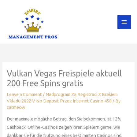
Skip
Main
to
content
Men
Vulkan Vegas Freispiele aktuell
200 Free Spins gratis
Leave a Comment
/
Nadprogram Za Registraci Z Brakiem
Vkladu 2022 V No Deposit Przez Internet Casino 458
/ By
catmeow
Der maximale mögliche Betrag, den Sie bekommen, ist 12%
Cashback. Online-Casinos zeigen ihren Spielern gerne, wie
dankbar sie für die Nutzung eines bestimmten Casinos sind,