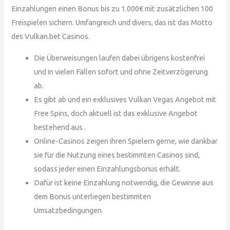
Einzahlungen einen Bonus bis zu 1.000€ mit zusätzlichen 100
Freispielen sichern. Umfangreich und divers, das ist das Motto
des Vulkan.bet Casinos.
Die Überweisungen laufen dabei übrigens kostenfrei
und in vielen Fällen sofort und ohne Zeitverzögerung
ab.
Es gibt ab und ein exklusives Vulkan Vegas Angebot mit
Free Spins, doch aktuell ist das exklusive Angebot
bestehend aus .
Online-Casinos zeigen ihren Spielern gerne, wie dankbar
sie für die Nutzung eines bestimmten Casinos sind,
sodass jeder einen Einzahlungsbonus erhält.
Dafür ist keine Einzahlung notwendig, die Gewinne aus
dem Bonus unterliegen bestimmten
Umsatzbedingungen.