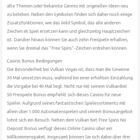
alte Themen oder bekannte Genres mit originellen Ideen neu
zu beleben. Neben den Symbolen finden sich daher noch einige
Zusatzfunktionen, wie das Wild Symbol, das alle anderen
Zeichen im Spiel ersetzen kann und gleichzeitig Hauptzeichen
ist. Darüber hinaus können Sie auch zehn Freispiele erhalten,
wenn Sie dreimal das “Free Spins”-Zeichen erdrehen können.
Casino Bonus Bedingungen
Die Besonderheit bei Vulkan Vegas ist, dass man die Gewinne
30 Mal umsetzen muss, während bei einer erhöhten Einzahlung
die Vorgabe bei 40 Mal liegt. Nicht nur mit seinem VulkanBet
50 Freispiele Bonus empfiehlt sich dieses Casino für neue
Spieler. Aufgrund seines fantastischen Spielesortiments mit
allein über 1.000 Automatenspielen und seinem Bonusangebot
lohnt sich ein Besuch. Neben dem Vulkan Bet Free Spins No
Deposit Bonus verfügt dieses Online Casino über ein
Willkommenspaket. Insgesamt können Sie sich dabei über drei