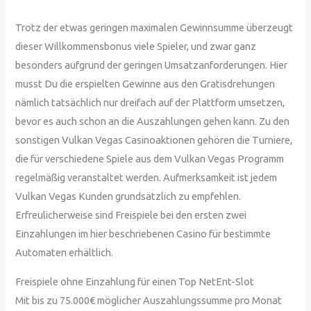
Trotz der etwas geringen maximalen Gewinnsumme überzeugt
dieser Willkommensbonus viele Spieler, und zwar ganz
besonders aufgrund der geringen Umsatzanforderungen. Hier
musst Du die erspielten Gewinne aus den Gratisdrehungen
nämlich tatsächlich nur dreifach auf der Plattform umsetzen,
bevor es auch schon an die Auszahlungen gehen kann. Zu den
sonstigen Vulkan Vegas Casinoaktionen gehören die Turniere,
die für verschiedene Spiele aus dem Vulkan Vegas Programm
regelmäßig veranstaltet werden. Aufmerksamkeit ist jedem
Vulkan Vegas Kunden grundsätzlich zu empfehlen.
Erfreulicherweise sind Freispiele bei den ersten zwei
Einzahlungen im hier beschriebenen Casino für bestimmte
Automaten erhältlich.
Freispiele ohne Einzahlung für einen Top NetEnt-Slot
Mit bis zu 75.000€ möglicher Auszahlungssumme pro Monat