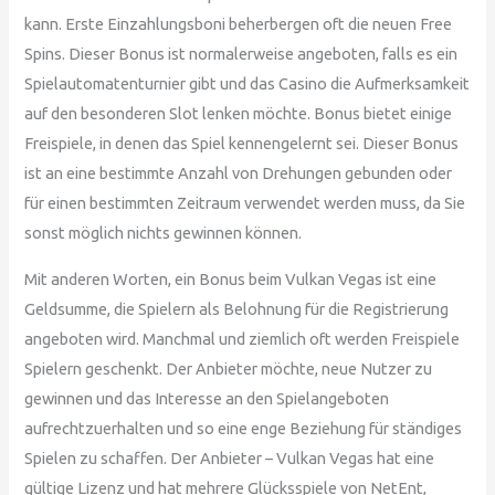
kann. Erste Einzahlungsboni beherbergen oft die neuen Free
Spins. Dieser Bonus ist normalerweise angeboten, falls es ein
Spielautomatenturnier gibt und das Casino die Aufmerksamkeit
auf den besonderen Slot lenken möchte. Bonus bietet einige
Freispiele, in denen das Spiel kennengelernt sei. Dieser Bonus
ist an eine bestimmte Anzahl von Drehungen gebunden oder
für einen bestimmten Zeitraum verwendet werden muss, da Sie
sonst möglich nichts gewinnen können.
Mit anderen Worten, ein Bonus beim Vulkan Vegas ist eine
Geldsumme, die Spielern als Belohnung für die Registrierung
angeboten wird. Manchmal und ziemlich oft werden Freispiele
Spielern geschenkt. Der Anbieter möchte, neue Nutzer zu
gewinnen und das Interesse an den Spielangeboten
aufrechtzuerhalten und so eine enge Beziehung für ständiges
Spielen zu schaffen. Der Anbieter – Vulkan Vegas hat eine
gültige Lizenz und hat mehrere Glücksspiele von NetEnt,