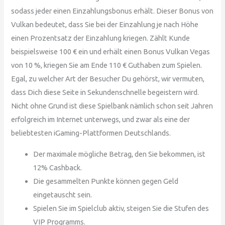
sodass jeder einen Einzahlungsbonus erhält. Dieser Bonus von
Vulkan bedeutet, dass Sie bei der Einzahlung je nach Höhe
einen Prozentsatz der Einzahlung kriegen. Zählt Kunde
beispielsweise 100 € ein und erhält einen Bonus Vulkan Vegas
von 10 %, kriegen Sie am Ende 110 € Guthaben zum Spielen.
Egal, zu welcher Art der Besucher Du gehörst, wir vermuten,
dass Dich diese Seite in Sekundenschnelle begeistern wird.
Nicht ohne Grund ist diese Spielbank nämlich schon seit Jahren
erfolgreich im Internet unterwegs, und zwar als eine der
beliebtesten iGaming-Plattformen Deutschlands.
Der maximale mögliche Betrag, den Sie bekommen, ist
12% Cashback.
Die gesammelten Punkte können gegen Geld
eingetauscht sein.
Spielen Sie im Spielclub aktiv, steigen Sie die Stufen des
VIP Programms.